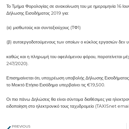
Το Τμήμα Φορολογίας σε ανακοίνωση του με ημερομηνία 16 Ιου
Δήλωσης Εισοδήματος 2019 για:
(α) μισθωτούς και συνταξιούχους (ΤΦ1)
(β) αυτοεργοδοτούμενους των οποίων ο κύκλος εργασιών δεν 
καθώς και η πληρωμή του οφειλόμενου φόρου, παρατείνεται μ
247/2020).
Επισημαίνεται ότι, υποχρέωση υποβολής Δήλωσης Εισοδήματος 
το Μεικτό Ετήσιο Εισόδημα υπερβαίνει τις €19,500.
Οι πιο πάνω Δηλώσεις θα είναι σύντομα διαθέσιμες για ηλεκτρο
ειδοποίηση στο ηλεκτρονικό τους ταχυδρομείο (TAXISnet emai
Prev
PREVIOUS