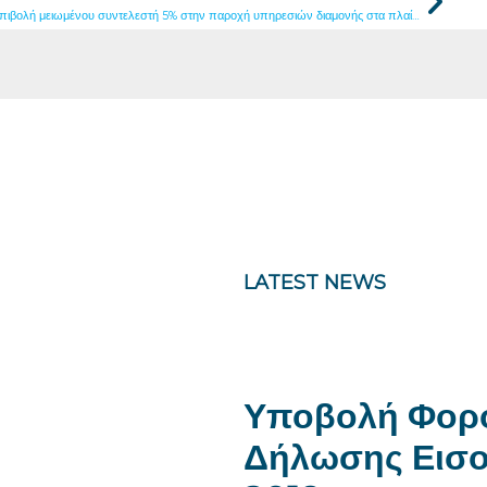
Επιβολή μειωμένου συντελεστή 5% στην παροχή υπηρεσιών διαμονής στα πλαίσια του ξενοδοχειακού τομέα, εστιατορίων και εστίασης και μεταφοράς επιβατών στη Δημοκρατία
LATEST NEWS
Υποβολή Φορ
Δήλωσης Εισο