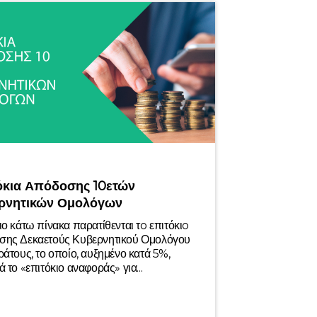
όκια Απόδοσης 10ετών
ρνητικών Ομολόγων
ιο κάτω πίνακα παρατίθενται τo επιτόκιo
σης Δεκαετούς Κυβερνητικού Ομολόγου
ράτους, το οποίο, αυξημένο κατά 5%,
ά το «επιτόκιο αναφοράς» για...