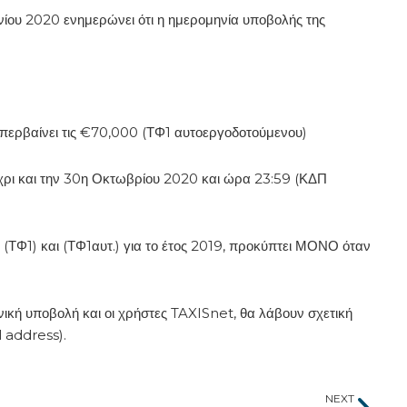
νίου 2020 ενημερώνει ότι η ημερομηνία υποβολής της
υπερβαίνει τις €70,000 (ΤΦ1 αυτοεργοδοτούμενου)
έχρι και την 30η Οκτωβρίου 2020 και ώρα 23:59 (ΚΔΠ
(ΤΦ1) και (ΤΦ1αυτ.) για το έτος 2019, προκύπτει ΜΟΝΟ όταν
νική υποβολή και οι χρήστες TAXISnet, θα λάβουν σχετική
l address).
Nex
NEXT