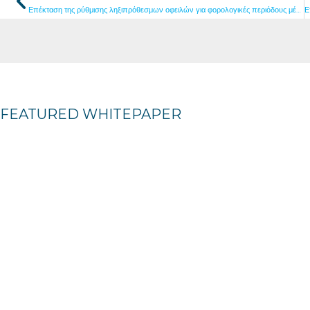
Επέκταση της ρύθμισης ληξιπρόθεσμων οφειλών για φορολογικές περιόδους μέχρι τις 31/12/2015
FEATURED WHITEPAPER