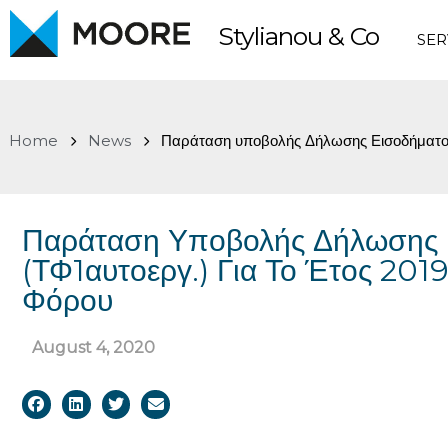
Skip
Stylianou & Co
to
SER
content
Home
News
Παράταση υποβολής Δήλωσης Εισοδήματος 
Παράταση Υποβολής Δήλωσης Ε
(ΤΦ1αυτοεργ.) Για Το Έτος 20
Φόρου
August 4, 2020