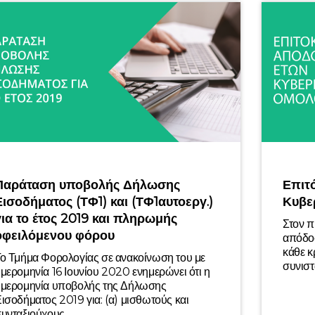
Παράταση υποβολής Δήλωσης
Επιτ
Εισοδήματος (ΤΦ1) και (ΤΦ1αυτοεργ.)
Κυβε
για το έτος 2019 και πληρωμής
Στον π
οφειλόμενου φόρου
απόδο
κάθε κ
ο Τμήμα Φορολογίας σε ανακοίνωση του με
συνιστ
μερομηνία 16 Ιουνίου 2020 ενημερώνει ότι η
μερομηνία υποβολής της Δήλωσης
ισοδήματος 2019 για: (α) μισθωτούς και
υνταξιούχους...