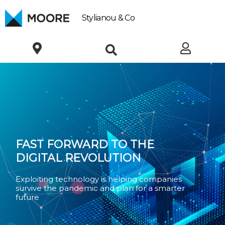
Skip
to
Stylianou & Co
content
FAST FORWARD TO THE
DIGITAL REVOLUTION
Exploiting technology is helping companies
survive the pandemic and plan for a smarter
future