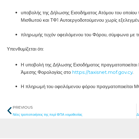
υποβολής της Δήλωσης Εισοδήματος Ατόμου του οποίου το
Μισθωτού και ΤΦ1 Αυτοεργοδοτούμενου χωρίς εξελεγμέν
πληρωμής τυχόν οφειλόμενου του Φόρου, σύμφωνα με τ
Υπενθυμίζεται ότι:
Η υποβολή της Δήλωσης Εισοδήματος πραγματοποιείται
Άμεσης Φορολογίας στο
https://taxisnet.mof.gov.cy
.
Η πληρωμή του οφειλόμενου φόρου πραγματοποιείται Μ
Prev
PREVIOUS
Νέες τροποποιήσεις της περί ΦΠΑ νομοθεσίας