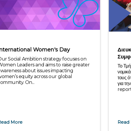
International Women's Day
Διευκ
Συμφ
ur Social Ambition strategy focuses on
Women Leaders and aims to raise greater
Το Τμή
awareness about issues impacting
νομικ
omen’s equity across our global
τους ό
ommunity. On...
για τη
reports
Read More
Read